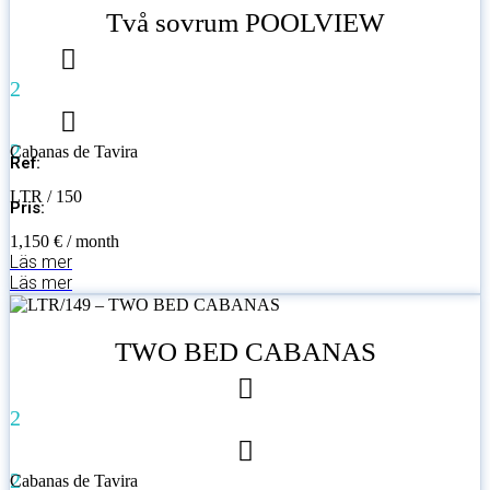
Två sovrum POOLVIEW
2
2
Cabanas de Tavira
Ref:
LTR / 150
Pris:
1,150 € / month
Läs mer
Läs mer
TWO BED CABANAS
2
2
Cabanas de Tavira