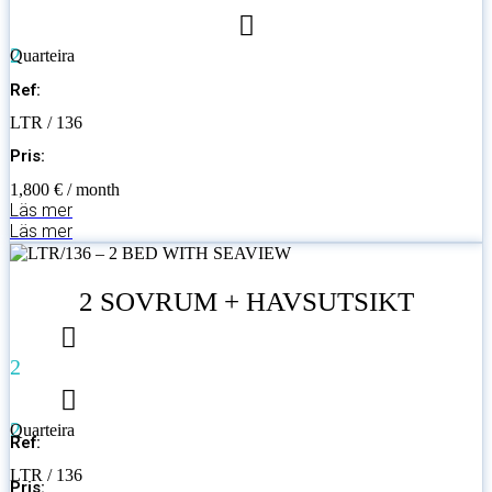
2
Quarteira
Ref:
LTR / 136
Pris:
1,800 € / month
Läs mer
Läs mer
2 SOVRUM + HAVSUTSIKT
2
2
Quarteira
Ref:
LTR / 136
Pris: