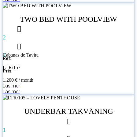
TWO BED WITH POOLVIEW
2
2
Cabanas de Tavira
Ref:
LTR/157
Pris:
1,200 € / month
Läs mer
Läs mer
UNDERBAR TAKVÅNING
1