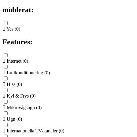
möblerat:
Yes
(
0
)
Features:
Internet
(
0
)
Luftkonditionering
(
0
)
Hiss
(
0
)
Kyl & Frys
(
0
)
Mikrovågsugn
(
0
)
Ugn
(
0
)
Internationella TV-kanaler
(
0
)