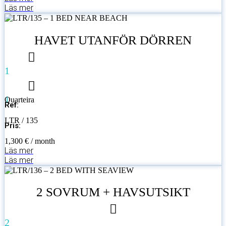
Läs mer
HAVET UTANFÖR DÖRREN
1
1
Quarteira
Ref:
LTR / 135
Pris:
1,300 € / month
Läs mer
Läs mer
2 SOVRUM + HAVSUTSIKT
2