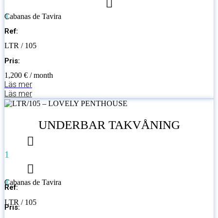
1
Cabanas de Tavira
Ref:
LTR / 105
Pris:
1,200 € / month
Läs mer
Läs mer
UNDERBAR TAKVÅNING
1
1
Cabanas de Tavira
Ref:
LTR / 105
Pris: