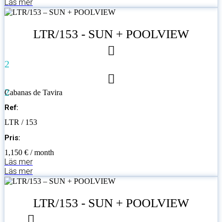
Läs mer
LTR/153 - SUN + POOLVIEW
2
2
Cabanas de Tavira
Ref:
LTR / 153
Pris:
1,150 € / month
Läs mer
Läs mer
LTR/153 - SUN + POOLVIEW