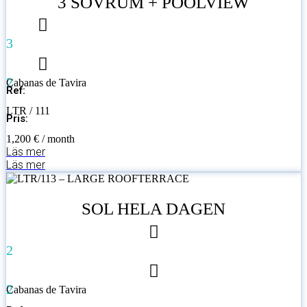
3 SOVRUM + POOLVIEW
3
2
Cabanas de Tavira
Ref:
LTR / 111
Pris:
1,200 € / month
Läs mer
Läs mer
SOL HELA DAGEN
2
2
Cabanas de Tavira