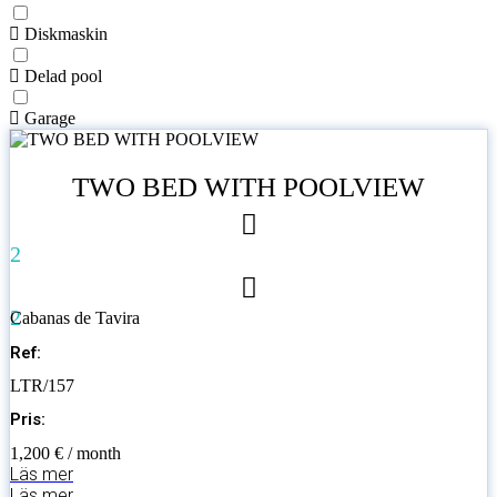
Diskmaskin
Delad pool
Garage
TWO BED WITH POOLVIEW
2
2
Cabanas de Tavira
Ref:
LTR/157
Pris:
1,200 € / month
Läs mer
Läs mer