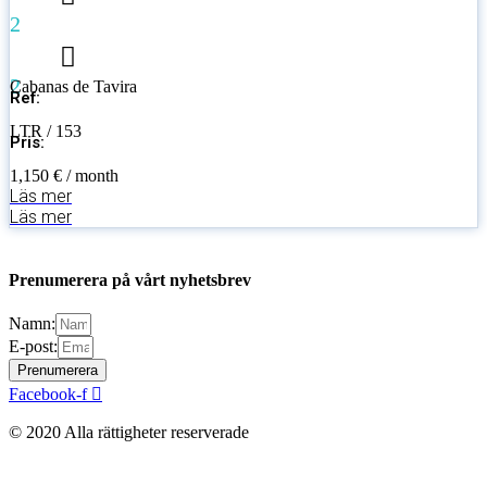
2
2
Cabanas de Tavira
Ref:
LTR / 153
Pris:
1,150 € / month
Läs mer
Läs mer
Prenumerera på vårt nyhetsbrev
Namn:
E-post:
Prenumerera
Facebook-f
© 2020 Alla rättigheter reserverade