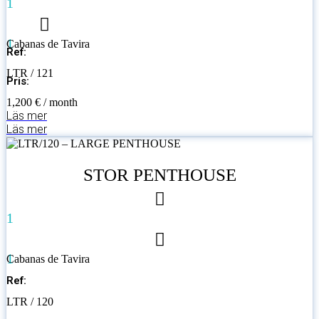
1
1
Cabanas de Tavira
Ref:
LTR / 121
Pris:
1,200 € / month
Läs mer
Läs mer
STOR PENTHOUSE
1
1
Cabanas de Tavira
Ref:
LTR / 120