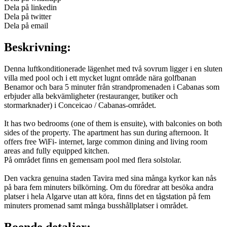
Dela på linkedin
Dela på twitter
Dela på email
Beskrivning:
Denna luftkonditionerade lägenhet med två sovrum ligger i en sluten
villa med pool och i ett mycket lugnt område nära golfbanan
Benamor och bara 5 minuter från strandpromenaden i Cabanas som
erbjuder alla bekvämligheter (restauranger, butiker och
stormarknader) i Conceicao / Cabanas-området.
It has two bedrooms (one of them is ensuite), with balconies on both
sides of the property. The apartment has sun during afternoon. It
offers free WiFi- internet, large common dining and living room
areas and fully equipped kitchen.
På området finns en gemensam pool med flera solstolar.
Den vackra genuina staden Tavira med sina många kyrkor kan nås
på bara fem minuters bilkörning. Om du föredrar att besöka andra
platser i hela Algarve utan att köra, finns det en tågstation på fem
minuters promenad samt många busshållplatser i området.
Boende detaljer: