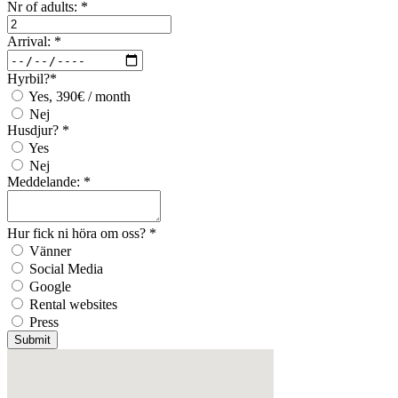
Nr of adults:
*
Arrival:
*
Hyrbil?
*
Yes, 390€ / month
Nej
Husdjur?
*
Yes
Nej
Meddelande:
*
Hur fick ni höra om oss?
*
Vänner
Social Media
Google
Rental websites
Press
Submit