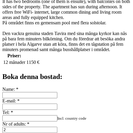
It has two bedrooms (one of them is ensuite), with balconies on both
sides of the property. The apartment has sun during afternoon. It
offers free WiFi- internet, large common dining and living room
areas and fully equipped kitchen.
På området finns en gemensam pool med flera solstolar.
Den vackra genuina staden Tavira med sina många kyrkor kan nås
på bara fem minuters bilkörning. Om du föredrar att besöka andra
platser i hela Algarve utan att köra, finns det en tågstation på fem
minuters promenad samt många busshållplatser i området.
Priser:
12 månader
1150 €
Boka denna bostad:
Name:
*
E-mail:
*
Tel:
*
Incl. country code
Nr of adults:
*