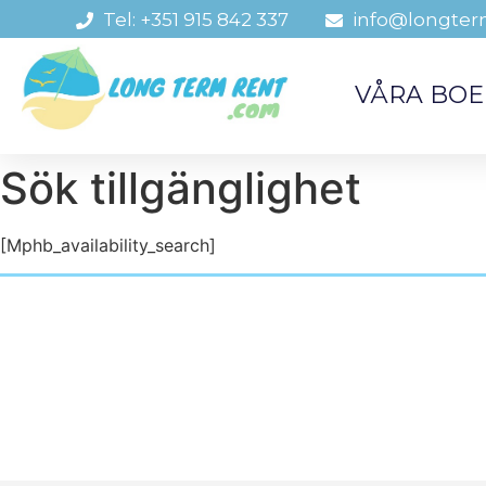
Tel: +351 915 842 337
info@longter
VÅRA BO
Sök tillgänglighet
[Mphb_availability_search]