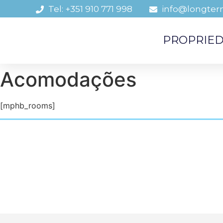
Tel: +351 910 771 998
info@longter
PROPRIE
Acomodações
[mphb_rooms]